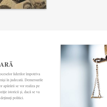
IARĂ
oceselor liderilor împotriva
imiși în judecată. Demersurile
or apărării se vor realiza pe
ție istoricii și, dacă se va
eținuți politici.