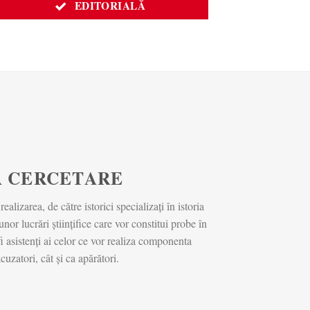
EDITORIALĂ
 CERCETARE
lizarea, de către istorici specializați în istoria
r lucrări științifice care vor constitui probe în
 fi asistenți ai celor ce vor realiza componenta
acuzatori, cât și ca apărători.