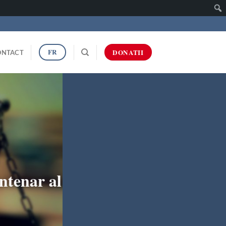
Caut
FR
DONATII
ONTACT
ntenar al