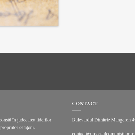
CONTACT
onstă în judecarea liderilor
Bulevardul Dimitrie Mangeron 49, 
ropriilor cetățeni.
contact@procesulcomunistilor.ro