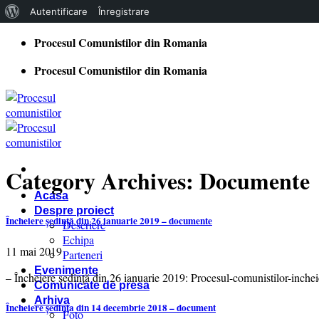
Despre
Autentificare
Înregistrare
WordPress
Skip
Procesul Comunistilor din Romania
to
Procesul Comunistilor din Romania
content
Category Archives:
Documente
Acasa
Despre proiect
Încheiere ședință din 26 ianuarie 2019 – documente
Descriere
Echipa
11 mai 2019
Parteneri
Evenimente
– Încheiere ședință din 26 ianuarie 2019: Procesul-comunistilor-inche
Comunicate de presa
Arhiva
Încheiere ședința din 14 decembrie 2018 – document
Foto