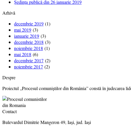
Ședința publică din 26 ianuarie 2019
Arhivă
decembrie 2019
(1)
mai 2019
(3)
ianuarie 2019
(3)
decembrie 2018
(3)
noiembrie 2018
(1)
mai 2018
(6)
decembrie 2017
(2)
noiembrie 2017
(2)
Despre
Proiectul „Procesul comuniștilor din România” constă în judecarea lider
Contact
Bulevardul Dimitrie Mangeron 49, Iași, jud. Iași