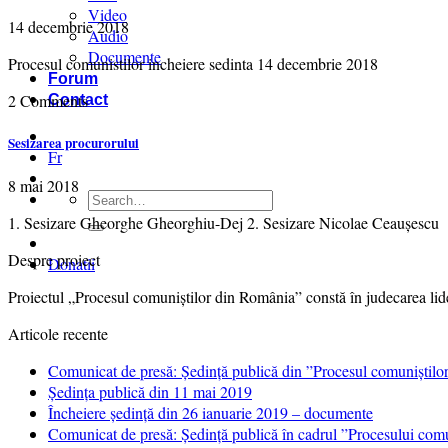
Video
14 decembrie 2018
Audio
Documente
Procesul comunistilor incheiere sedinta 14 decembrie 2018
Forum
2 Comments
Contact
Sesizarea procurorului
Fr
8 mai 2018
1. Sesizare Gheorghe Gheorghiu-Dej 2. Sesizare Nicolae Ceaușescu
Despre proiect
Donatii
Proiectul „Procesul comuniștilor din România” constă în judecarea lider
Articole recente
Comunicat de presă: Ședință publică din ”Procesul comuniștil
Ședința publică din 11 mai 2019
Încheiere ședință din 26 ianuarie 2019 – documente
Comunicat de presă: Ședință publică în cadrul ”Procesului comu