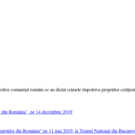
ilor comuniști români ce au dictat crimele împotriva propriilor cetățeni
or din România”, pe 14 decembrie 2019
niștilor din România” pe 11 mai 2019, la Teatrul Național din Bucureșt