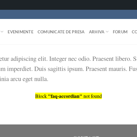
EVENIMENTE
COMUNICATE DE PRESA
ARHIVA
FORUM
C
tur adipiscing elit. Integer nec odio. Praesent libero.
um imperdiet. Duis sagittis ipsum. Praesent mauris. Fu
nia arcu eget nulla.
"faq-accordian"
Block
not found