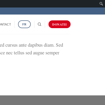
Caut
FR
DONATII
ONTACT
 Sed cursus ante dapibus diam. Sed
sce nec tellus sed augue semper