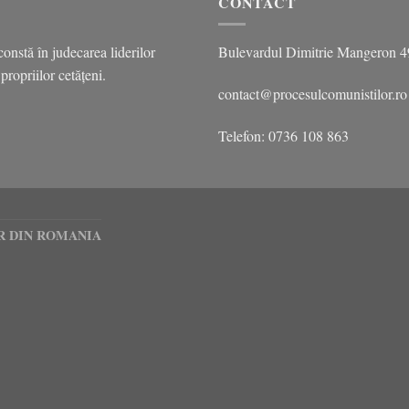
CONTACT
onstă în judecarea liderilor
Bulevardul Dimitrie Mangeron 49, 
ropriilor cetățeni.
contact@procesulcomunistilor.ro
Telefon: 0736 108 863
R DIN ROMANIA