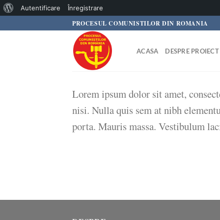
Despre
Autentificare
Înregistrare
Skip
PROCESUL COMUNISTILOR DIN ROMANIA
WordPress
to
content
ACASA
DESPRE PROIECT
Lorem ipsum dolor sit amet, consecte
nisi. Nulla quis sem at nibh element
porta. Mauris massa. Vestibulum laci