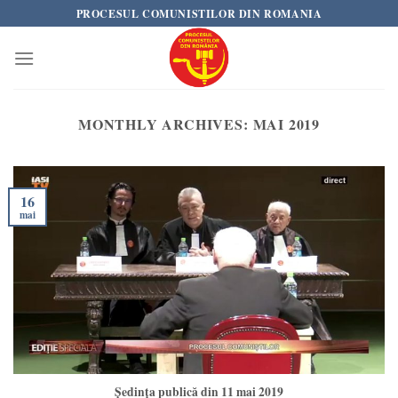
Skip
PROCESUL COMUNISTILOR DIN ROMANIA
to
content
MONTHLY ARCHIVES:
MAI 2019
16
mai
Ședința publică din 11 mai 2019