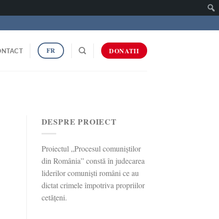
Caut
FR
DONATII
ONTACT
DESPRE PROIECT
Proiectul „Procesul comuniștilor
din România” constă în judecarea
liderilor comuniști români ce au
dictat crimele împotriva propriilor
cetățeni.