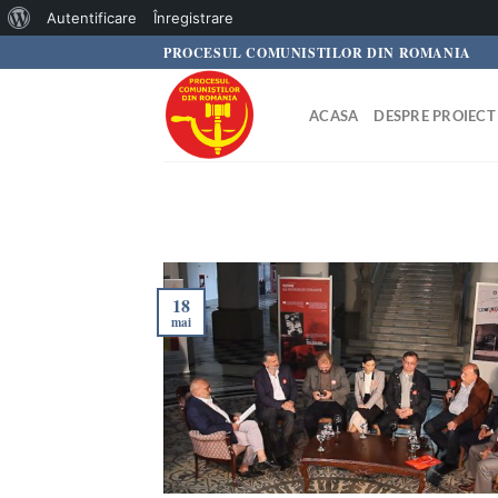
Despre
Autentificare
Înregistrare
Skip
PROCESUL COMUNISTILOR DIN ROMANIA
WordPress
to
content
ACASA
DESPRE PROIECT
18
mai