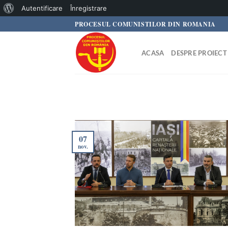
Despre
Autentificare
Înregistrare
Skip
PROCESUL COMUNISTILOR DIN ROMANIA
WordPress
to
content
ACASA
DESPRE PROIECT
07
nov.