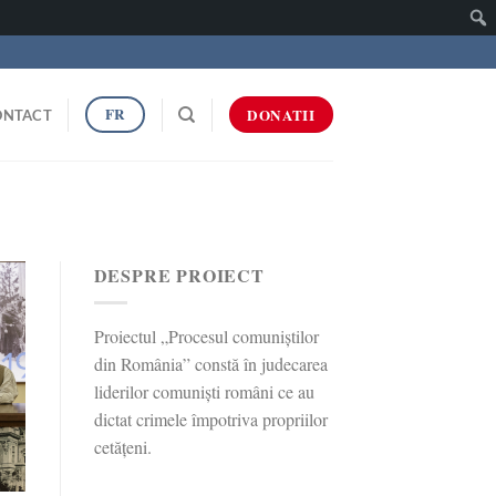
Caut
FR
DONATII
ONTACT
DESPRE PROIECT
Proiectul „Procesul comuniștilor
din România” constă în judecarea
liderilor comuniști români ce au
dictat crimele împotriva propriilor
cetățeni.