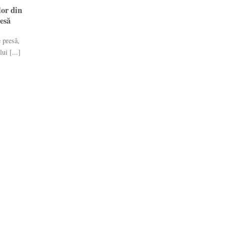
lor din
esă
 presă,
ui [...]