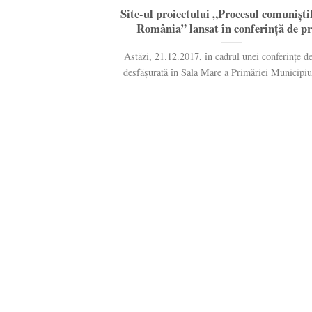
Site-ul proiectului „Procesul comuniști
România” lansat în conferință de pr
Astăzi, 21.12.2017, în cadrul unei conferințe de
desfășurată în Sala Mare a Primăriei Municipiul