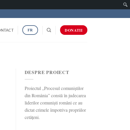
Caut
FR
DONATII
ONTACT
DESPRE PROIECT
Proiectul „Procesul comuniștilor
din România” constă în judecarea
liderilor comuniști români ce au
dictat crimele împotriva propriilor
cetățeni.