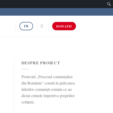
Caut
FR
DONATII
DESPRE PROIECT
Proiectul „Procesul comuniștilor
din România” constă în judecarea
liderilor comuniști români ce au
dictat crimele împotriva propriilor
cetățeni.