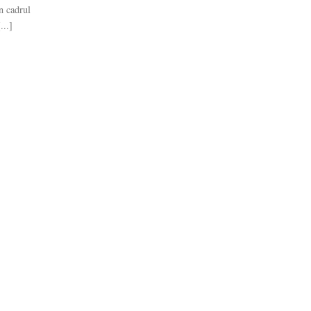
în cadrul
..]