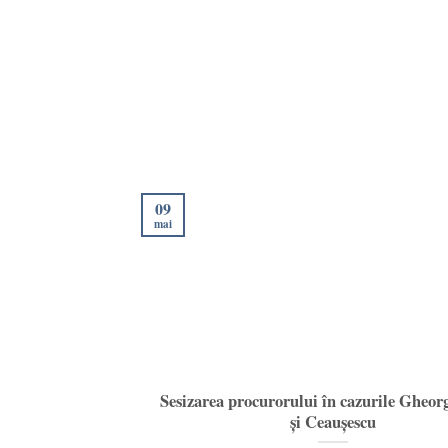
09
mai
Sesizarea procurorului în cazurile Gheor
și Ceaușescu