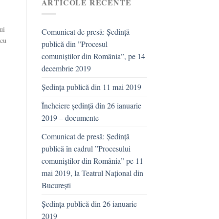
ARTICOLE RECENTE
ui
Comunicat de presă: Ședință
scu
publică din ”Procesul
comuniștilor din România”, pe 14
decembrie 2019
Ședința publică din 11 mai 2019
Încheiere ședință din 26 ianuarie
2019 – documente
Comunicat de presă: Ședință
publică în cadrul ”Procesului
comuniștilor din România” pe 11
mai 2019, la Teatrul Național din
București
Ședința publică din 26 ianuarie
2019