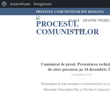
Despre
Autentificare
Înregistrare
Skip
PROCESUL COMUNISTILOR DIN ROMANIA
WordPress
to
ACASA
DESPRE PROIE
content
CONTACT
Comunicat de presă: Prezentarea rechizi
de către procuror, pe 14 decembrie 
8 noiembrie 2018
Prezentarea în fața instanței a rechizitoriilor în ca
Gheorghe Gheorghiu-Dej și Nicolae Ceaușescu v