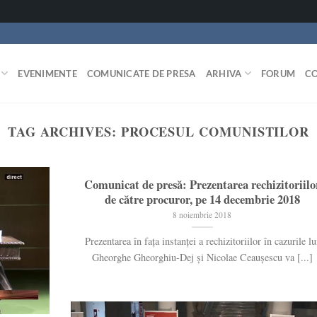
EVENIMENTE
COMUNICATE DE PRESA
ARHIVA
FORUM
C
TAG ARCHIVES:
PROCESUL COMUNISTILOR
Comunicat de presă: Prezentarea rechizitoriilo
de către procuror, pe 14 decembrie 2018
8 noiembrie 2018
Prezentarea în fața instanței a rechizitoriilor în cazurile lu
Gheorghe Gheorghiu-Dej și Nicolae Ceaușescu va [...]