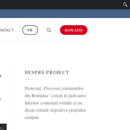
Caut
FR
DONATII
ONTACT
DESPRE PROIECT
r
Proiectul „Procesul comuniștilor
din România” constă în judecarea
i
liderilor comuniști români ce au
dictat crimele împotriva propriilor
cetățeni.