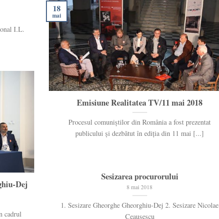
18
mai
onal I.L.
Emisiune Realitatea TV/11 mai 2018
Procesul comuniștilor din România a fost prezentat
publicului și dezbătut în ediția din 11 mai [...]
Sesizarea procurorului
ghiu-Dej
8 mai 2018
1. Sesizare Gheorghe Gheorghiu-Dej 2. Sesizare Nicolae
în cadrul
Ceaușescu