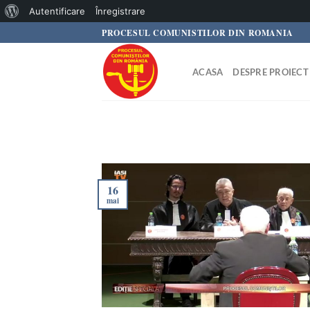
Despre
Autentificare
Înregistrare
Skip
PROCESUL COMUNISTILOR DIN ROMANIA
WordPress
to
content
ACASA
DESPRE PROIECT
16
mai